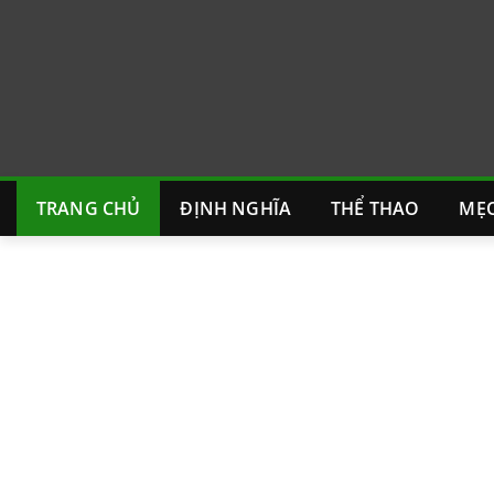
Skip
to
content
TRANG CHỦ
ĐỊNH NGHĨA
THỂ THAO
MẸO