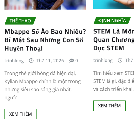
ĐỊNH NGHĨA
THỂ THAO
STEM Là Môn
Mbappe Số Áo Bao Nhiêu?
Quan Chương
Bí Mật Sau Những Con Số
Dục STEM
Huyền Thoại
trinhlong
Th7
trinhlong
Th7 11, 2026
0
Tìm hiểu xem STEM
Trong thế giới bóng đá hiện đại,
STEM là gì, đặc 
Kylian Mbappe chính là một trong
và cách triển khai
những siêu sao sáng giá nhất,
người…
XEM THÊM
XEM THÊM