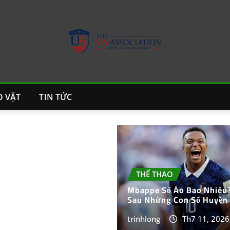
 VẶT
TIN TỨC
THỂ THAO
Mbappe Số Áo Bao Nhiêu?
Sau Những Con Số Huyền 
trinhlong
Th7 11, 2026