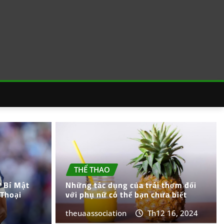
THỂ THAO
 Bí Mật
Những tác dụng của trái thơm đối
Thoại
với phụ nữ có thể bạn chưa biết
theuaassociation
Th12 16, 2024