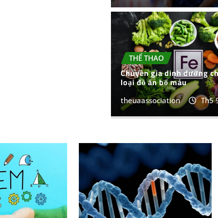
THỂ THAO
Chuyên gia dinh dưỡng ch
loại đồ ăn bổ máu
theuaassociation
Th5 