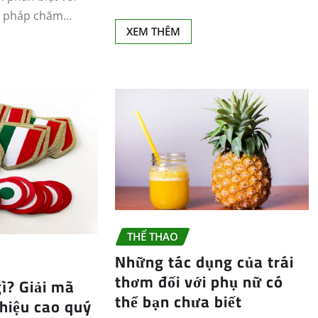
g pháp chăm…
XEM THÊM
THỂ THAO
Những tác dụng của trái
thơm đối với phụ nữ có
gì? Giải mã
thể bạn chưa biết
 hiệu cao quý