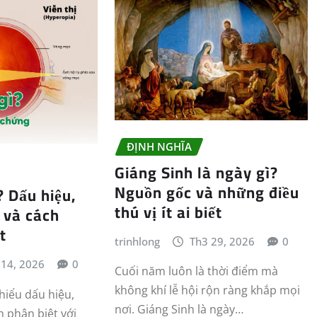
ĐỊNH NGHĨA
Giáng Sinh là ngày gì?
Nguồn gốc và những điều
ì? Dấu hiệu,
thú vị ít ai biết
 và cách
t
trinhlong
Th3 29, 2026
0
 14, 2026
0
Cuối năm luôn là thời điểm mà
không khí lễ hội rộn ràng khắp mọi
 hiểu dấu hiệu,
nơi. Giáng Sinh là ngày…
 phân biệt với