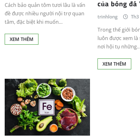
của bóng đá 
Cách bảo quản tôm tươi lâu là vấn
đề được nhiều người nội trợ quan
trinhlong
Th3
tâm, đặc biệt khi muốn…
Trong thế giới bón
luôn được xem là 
XEM THÊM
nơi hội tụ những
XEM THÊM