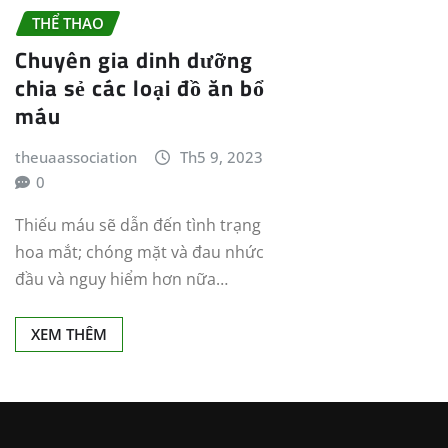
THỂ THAO
Chuyên gia dinh dưỡng
chia sẻ các loại đồ ăn bổ
máu
theuaassociation
Th5 9, 2023
0
Thiếu máu sẽ dẫn đến tình trạng
hoa mắt; chóng mặt và đau nhức
đầu và nguy hiểm hơn nữa…
XEM THÊM