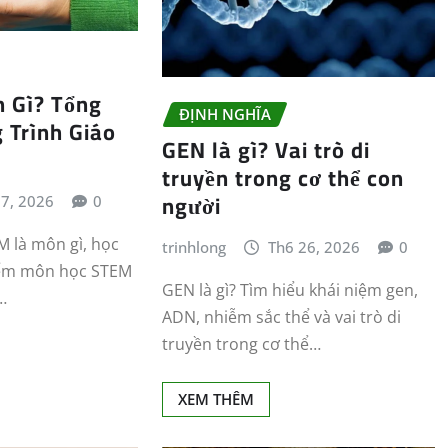
 Gì? Tổng
ĐỊNH NGHĨA
 Trình Giáo
GEN là gì? Vai trò di
truyền trong cơ thể con
người
 7, 2026
0
 là môn gì, học
trinhlong
Th6 26, 2026
0
điểm môn học STEM
GEN là gì? Tìm hiểu khái niệm gen,
…
ADN, nhiễm sắc thể và vai trò di
truyền trong cơ thể…
XEM THÊM