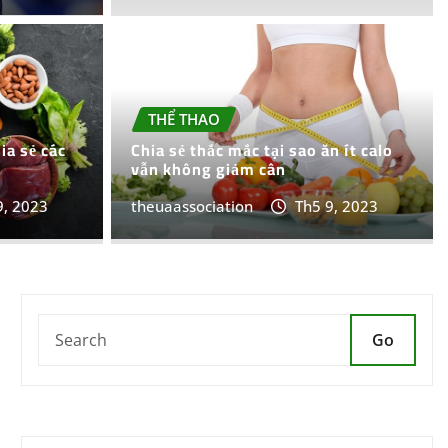
THỂ THAO
ia sẻ các
Chia sẻ thắc mắc tại sao ăn ít calo
vẫn không giảm cân
9, 2023
theuaassociation
Th5 9, 2023
Go