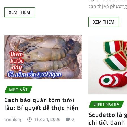
cận thị và phươn
XEM THÊM
XEM THÊM
MẸO VẶT
Cách bảo quản tôm tươi
ĐỊNH NGHĨA
lâu: Bí quyết dễ thực hiện
Scudetto là 
chi tiết danh
trinhlong
Th3 24, 2026
0