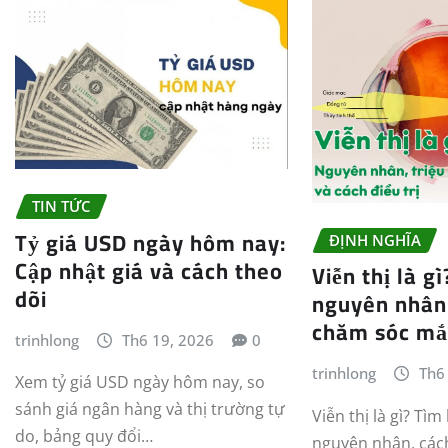
TIN TỨC
Tỷ giá USD ngày hôm nay:
ĐỊNH NGHĨA
Cập nhật giá và cách theo
Viễn thị là g
dõi
nguyên nhân
chăm sóc mắ
trinhlong
Th6 19, 2026
0
trinhlong
Th6
Xem tỷ giá USD ngày hôm nay, so
sánh giá ngân hàng và thị trường tự
Viễn thị là gì? Tìm
do, bảng quy đổi…
nguyên nhân, cách