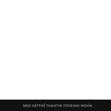
MẸO VẶT
THỂ THAO
TIN TỨC
ĐỊNH NGHĨA