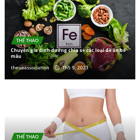
THỂ THAO
Chuyên gia dinh dưỡng chia sẻ các loại đồ ăn bổ
máu
theuaassociation
Th5 9, 2023
THỂ THAO