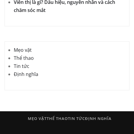
Viễn thị là gì? Dấu hiệu, nguyên nhân và cách
chăm sóc mắt
Mẹo vặt
Thể thao
Tin tức
Định nghĩa
MẸO VẶT
THỂ THAO
TIN TỨC
ĐỊNH NGHĨA