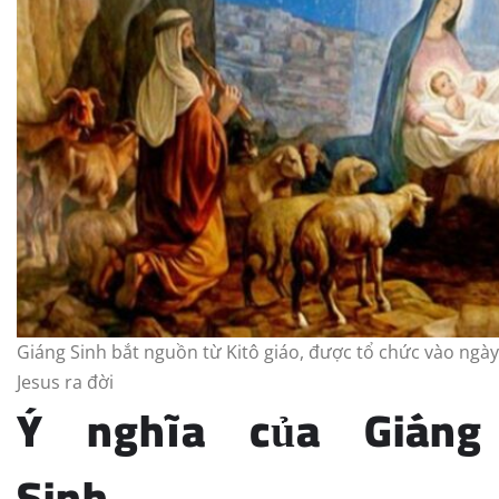
Giáng Sinh bắt nguồn từ Kitô giáo, được tổ chức vào ng
Jesus ra đời
Ý nghĩa của Giáng
Sinh