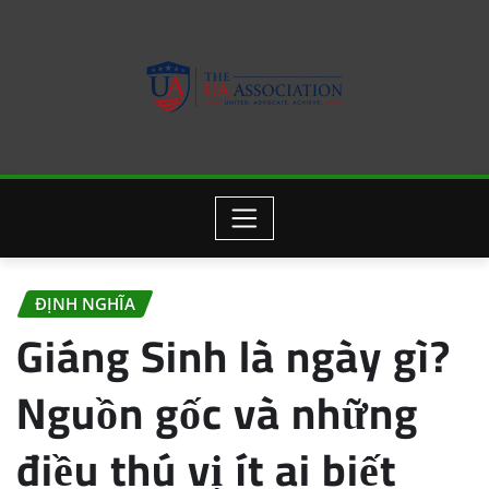
Skip
to
content
ĐỊNH NGHĨA
Giáng Sinh là ngày gì?
Nguồn gốc và những
điều thú vị ít ai biết