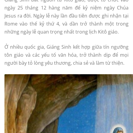
ngày 25 tháng 12 hàng năm để kỷ niệm ngày Chúa
Jesus ra đời. Ngày lễ này lần đầu tiên được ghi nhận tại
Rome vào thế kỷ thứ 4, và dần trở thành một trong
những ngày lễ quan trọng nhất trong lịch Kitô giáo.
Ở nhiều quốc gia, Giáng Sinh kết hợp giữa tín ngưỡng
tôn giáo và các yếu tố văn hóa, trở thành dịp để mọi
người bày tỏ lòng yêu thương, chia sẻ và làm từ thiện.