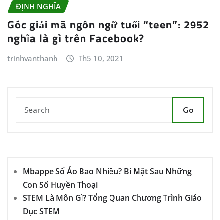
ĐỊNH NGHĨA
Góc giải mã ngôn ngữ tuổi “teen”: 2952
nghĩa là gì trên Facebook?
trinhvanthanh
Th5 10, 2021
Go
Mbappe Số Áo Bao Nhiêu? Bí Mật Sau Những
Con Số Huyền Thoại
STEM Là Môn Gì? Tổng Quan Chương Trình Giáo
Dục STEM