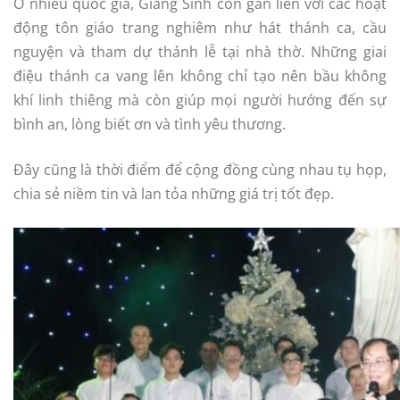
Ở nhiều quốc gia, Giáng Sinh còn gắn liền với các hoạt
động tôn giáo trang nghiêm như hát thánh ca, cầu
nguyện và tham dự thánh lễ tại nhà thờ. Những giai
điệu thánh ca vang lên không chỉ tạo nên bầu không
khí linh thiêng mà còn giúp mọi người hướng đến sự
bình an, lòng biết ơn và tình yêu thương.
Đây cũng là thời điểm để cộng đồng cùng nhau tụ họp,
chia sẻ niềm tin và lan tỏa những giá trị tốt đẹp.