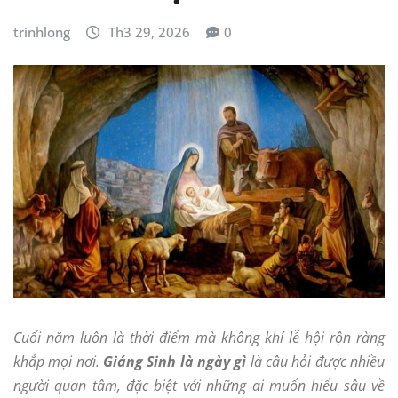
trinhlong
Th3 29, 2026
0
Cuối năm luôn là thời điểm mà không khí lễ hội rộn ràng
khắp mọi nơi.
Giáng Sinh là ngày gì
là câu hỏi được nhiều
người quan tâm, đặc biệt với những ai muốn hiểu sâu về