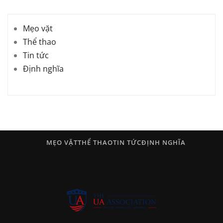
Mẹo vặt
Thể thao
Tin tức
Định nghĩa
MẸO VẶT
THỂ THAO
TIN TỨC
ĐỊNH NGHĨA